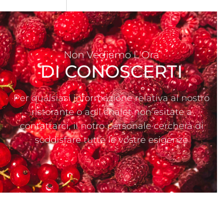
Non Vediamo L'Ora
DI CONOSCERTI
Per qualsiasi informazione relativa al nostro
ristorante o agli chalet non esitate a
contattarci, il notro personale cercherà di
soddisfare tutte le vostre esigenze