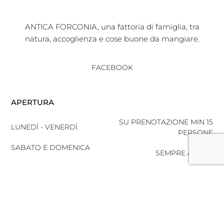
ANTICA FORCONIA, una fattoria di famiglia, tra
natura, accoglienza e cose buone da mangiare.
FACEBOOK
APERTURA
SU PRENOTAZIONE MIN 15
LUNEDÌ - VENERDÌ
PERSONE
SABATO E DOMENICA
SEMPRE APERTI
CONTATTACI
VIA INCIAMPA LA NOTTE
67100 L'AQUILA AQ